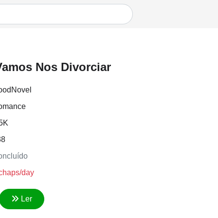
 Vamos Nos Divorciar
oodNovel
omance
.5K
38
ncluído
chaps/day
Ler