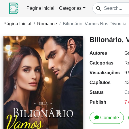
Página Inicial
Categorias
Página Inicial
Romance
Bilionário, Vamos Nos Divorciar
Bilionário,
Autores
G
Categorias
R
Visualizações
9
Capítulos
4
Status
Co
Publish
7 
Comente