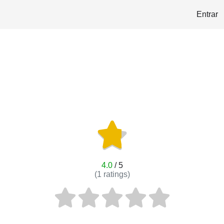
Entrar
4.0
/ 5
(
1
ratings)