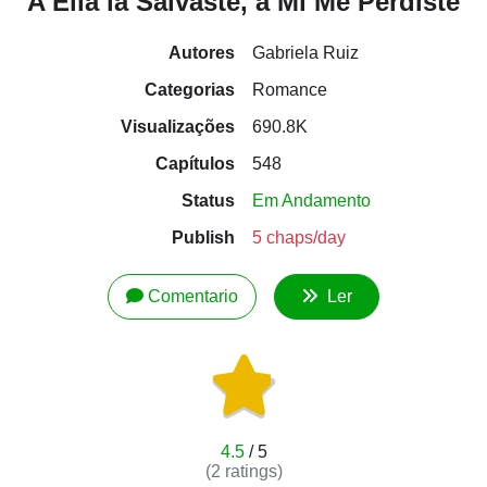
A Ella la Salvaste, a Mí Me Perdiste
Autores
Gabriela Ruiz
Categorias
Romance
Visualizações
690.8K
Capítulos
548
Status
Em Andamento
Publish
5 chaps/day
Comentario
Ler
4.5
/ 5
(
2
ratings)