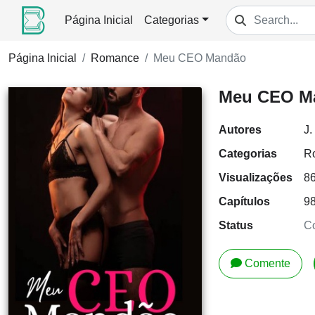
Página Inicial
Categorias
Página Inicial
Romance
Meu CEO Mandão
Meu CEO M
Autores
J
Categorias
R
Visualizações
8
Capítulos
9
Status
Co
Comente