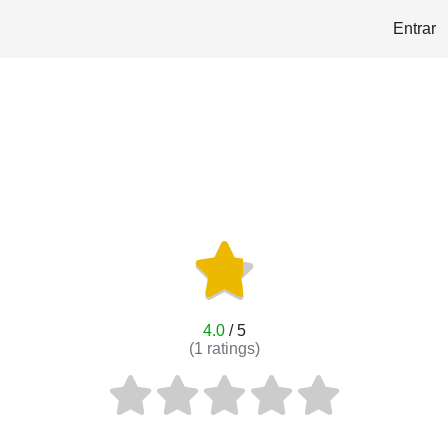
Entrar
4.0
/ 5
(
1
ratings)