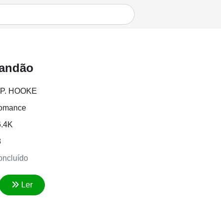
andão
. P. HOOKE
omance
6.4K
8
ncluído
Ler