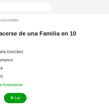
 Lecciones
cerse de una Familia en 10
ría González
omance
64
70
m Andamento
Ler