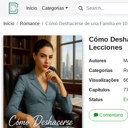
Início
Categorias
Início
Romance
Cómo Deshacerse de una Familia en 10
Cómo Desha
Lecciones
Autores
Ma
Categorias
R
Visualizações
6
Capítulos
7
Status
E
Comentario