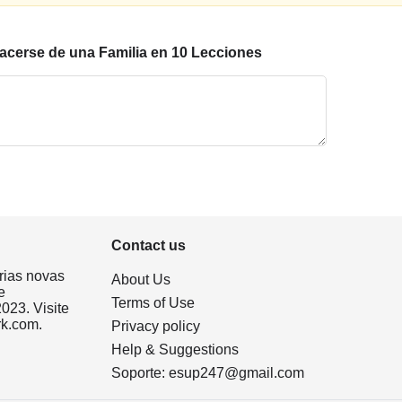
cerse de una Familia en 10 Lecciones
Contact us
rias novas
About Us
e
Terms of Use
023. Visite
rk.com.
Privacy policy
Help & Suggestions
Soporte:
esup247@gmail.com